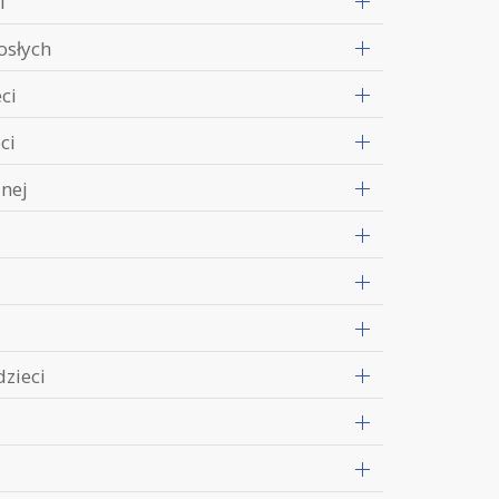
i
osłych
ci
ci
znej
zieci