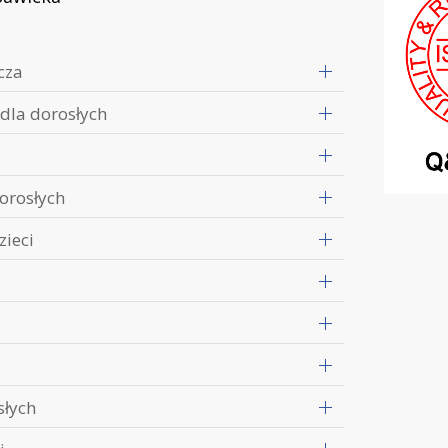
cza
 dla dorosłych
orosłych
zieci
słych