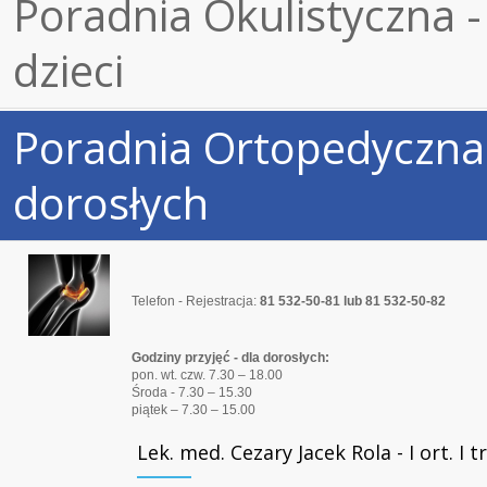
Poradnia Okulistyczna -
dzieci
Poradnia Ortopedyczna 
dorosłych
Telefon - Rejestracja:
81 532-50-81 lub 81 532-50-82
Godziny przyjęć - dla dorosłych:
pon. wt. czw. 7.30 – 18.00
Środa - 7.30 – 15.30
piątek – 7.30 – 15.00
Lek. med. Cezary Jacek Rola - I ort. I 