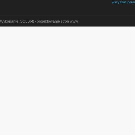
wszystkie pora
Wykonanie: SQLSoft -
projektowanie stron www