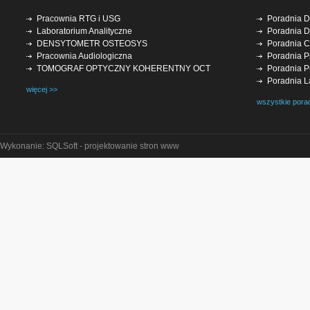
Pracownia RTG i USG
Poradnia D
Laboratorium Analityczne
Poradnia D
DENSYTOMETR OSTEOSYS
Poradnia Ch
Pracownia Audiologiczna
Poradnia P
TOMOGRAF OPTYCZNY KOHERENTNY OCT
Poradnia P
Poradnia La
więcej >>
wszystkie pora
Wykonanie: SQLSoft -
projektowanie stron www